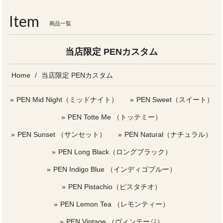
navigati
Item
商品一覧
当店限定 PENカスタム
Home
当店限定 PENカスタム
PEN Mid Night（ミッドナイト）
PEN Sweet（スイート）
PEN Totte Me （トッテミー）
PEN Sunset （サンセット）
PEN Natural（ナチュラル）
PEN Long Black（ロングブラック）
PEN Indigo Blue （インディゴブルー）
PEN Pistachio（ピスタチオ）
PEN Lemon Tea （レモンティー）
PEN Vintage （ヴィンテージ）