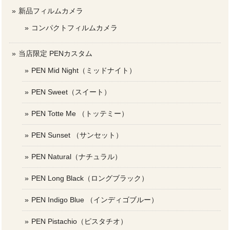
新品フィルムカメラ
コンパクトフィルムカメラ
当店限定 PENカスタム
PEN Mid Night（ミッドナイト）
PEN Sweet（スイート）
PEN Totte Me （トッテミー）
PEN Sunset （サンセット）
PEN Natural（ナチュラル）
PEN Long Black（ロングブラック）
PEN Indigo Blue （インディゴブルー）
PEN Pistachio（ピスタチオ）