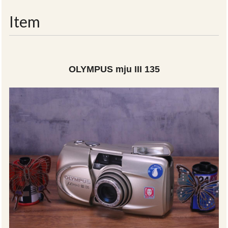
navigati
Item
OLYMPUS mju III 135