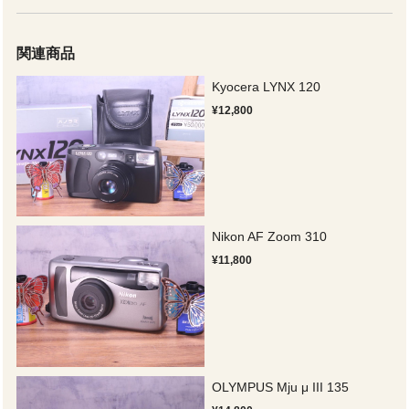
関連商品
Kyocera LYNX 120
¥12,800
Nikon AF Zoom 310
¥11,800
OLYMPUS Mju μ III 135