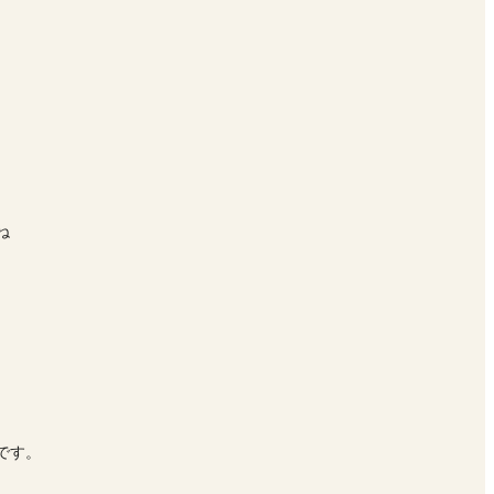
ね
です。