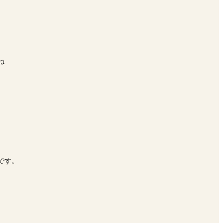
ね
です。