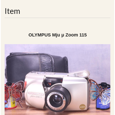
navigati
Item
OLYMPUS Mju μ Zoom 115