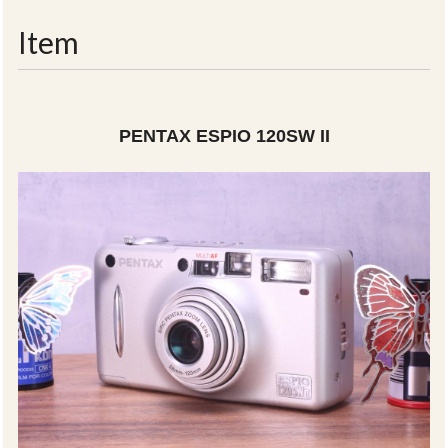
navigati
Item
PENTAX ESPIO 120SW II