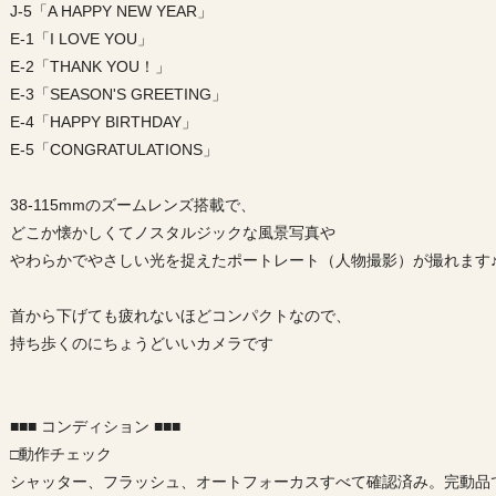
J-5「A HAPPY NEW YEAR」
E-1「I LOVE YOU」
E-2「THANK YOU！」
E-3「SEASON'S GREETING」
E-4「HAPPY BIRTHDAY」
E-5「CONGRATULATIONS」
38-115mmのズームレンズ搭載で、
どこか懐かしくてノスタルジックな風景写真や
やわらかでやさしい光を捉えたポートレート（人物撮影）が撮れます
首から下げても疲れないほどコンパクトなので、
持ち歩くのにちょうどいいカメラです
■■■ コンディション ■■■
□動作チェック
シャッター、フラッシュ、オートフォーカスすべて確認済み。完動品