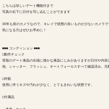
こちらは珍しいデート機能付きで
写真の右下に日付を写し込むことができます
30年も前のカメラなので、キレイで状態の良いものが少ないカメラで
気になる方はぜひお早めに！
■■■ コンディション ■■■
□動作チェック
背面のデート液晶の右端に僅かな液晶にじみがありますが日付や内容
他、シャッター、フラッシュ、オートフォーカスすべて確認済み。完
□外観
使用に伴うキズや汚れが少なく、とてもきれいな状態です。
□付属品