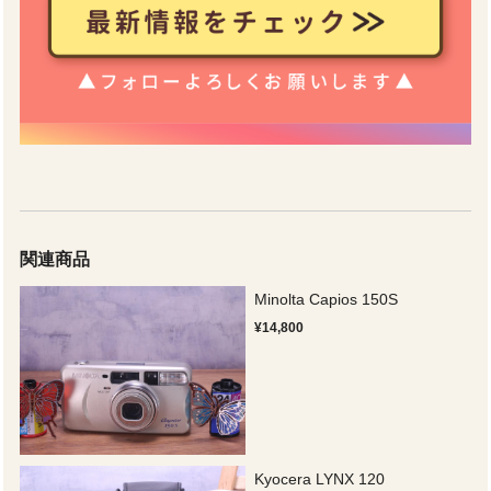
関連商品
Minolta Capios 150S
¥14,800
Kyocera LYNX 120