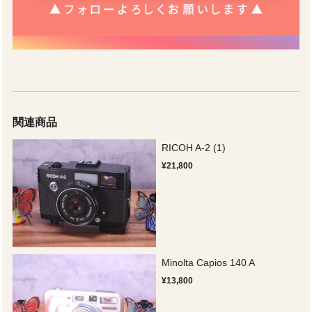
関連商品
RICOH A-2 (1)
¥21,800
Minolta Capios 140 A
¥13,800