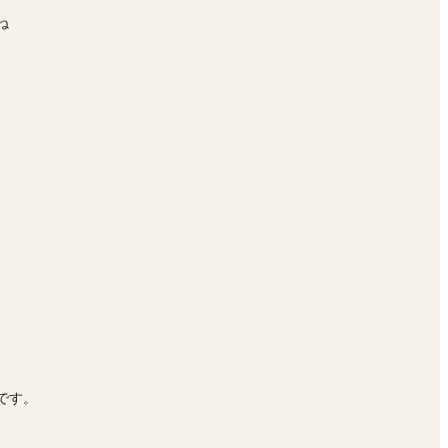
ね
です。