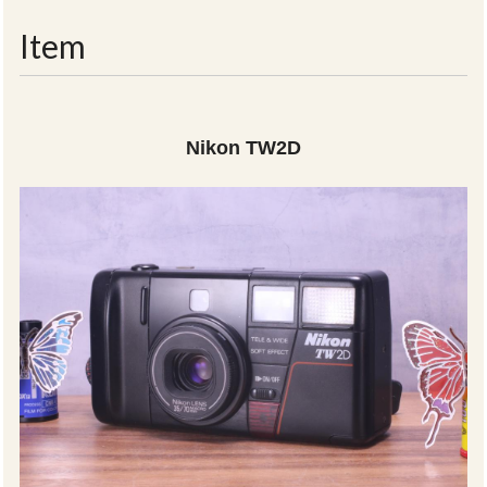
navigati
Item
Nikon TW2D